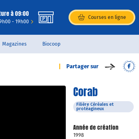
ture à 09:00
Courses en ligne
(s’ouvre dans une nouvelle fenêtr
9h00 - 19h00
Magazines
Biocoop
Partager sur
Corab
Filière Céréales et
protéagineux
Année de création
1998