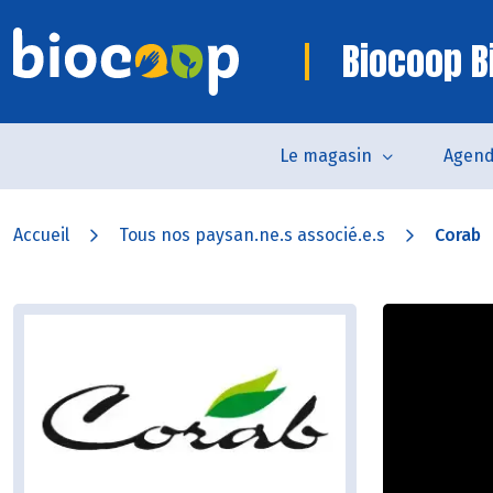
Biocoop Bi
Le magasin
Agen
Accueil
Tous nos paysan.ne.s associé.e.s
Corab