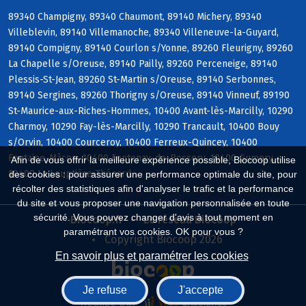
89340 Champigny, 89340 Chaumont, 89140 Michery, 89340
Villeblevin, 89140 Villemanoche, 89340 Villeneuve-la-Guyard,
89140 Compigny, 89140 Courlon s/Yonne, 89260 Fleurigny, 89260
La Chapelle s/Oreuse, 89140 Pailly, 89260 Perceneige, 89140
Plessis-St-Jean, 89260 St-Martin s/Oreuse, 89140 Serbonnes,
89140 Sergines, 89260 Thorigny s/Oreuse, 89140 Vinneuf, 89190
St-Maurice-aux-Riches-Hommes, 10400 Avant-lès-Marcilly, 10290
Charmoy, 10290 Fay-lès-Marcilly, 10290 Trancault, 10400 Bouy
s/Orvin, 10400 Courceroy, 10400 Ferreux-Quincey, 10400
Fontaine-Mâcon, 10400 Fontenay-de-Bossery, 10400 Gumery,
Afin de vous offrir la meilleure expérience possible, Biocoop utilise
10400 La Louptière-Thénard
des cookies : pour assurer une performance optimale du site, pour
récolter des statistiques afin d'analyser le trafic et la performance
du site et vous proposer une navigation personnalisée en toute
sécurité. Vous pouvez changer d'avis à tout moment en
Biocoop.fr
Le réseau Biocoop
paramétrant vos cookies. OK pour vous ?
Copyright Biocoop 2026
En savoir plus et paramétrer les cookies
Je refuse
J'accepte
Réalisé par