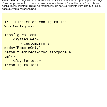
Remarques :
La page d'erreurs actuellement affichée peut être remplacée par une page
d'erreurs personnalisée. Pour ce faire, modifiez l'attribut "defaultRedirect" de la balise de
configuration <customErrors> de l'application, de sorte qu'il pointe vers une URL de la
page d'erreurs personnalisée !
<!-- Fichier de configuration 
Web.Config -->

<configuration>

    <system.web>

        <customErrors 
mode="RemoteOnly" 
defaultRedirect="mycustompage.h
tm"/>

    </system.web>

</configuration>