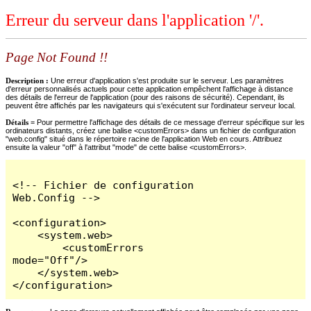
Erreur du serveur dans l'application '/'.
Page Not Found !!
Description :
Une erreur d'application s'est produite sur le serveur. Les paramètres
d'erreur personnalisés actuels pour cette application empêchent l'affichage à distance
des détails de l'erreur de l'application (pour des raisons de sécurité). Cependant, ils
peuvent être affichés par les navigateurs qui s'exécutent sur l'ordinateur serveur local.
Détails =
Pour permettre l'affichage des détails de ce message d'erreur spécifique sur les
ordinateurs distants, créez une balise <customErrors> dans un fichier de configuration
"web.config" situé dans le répertoire racine de l'application Web en cours. Attribuez
ensuite la valeur "off" à l'attribut "mode" de cette balise <customErrors>.
<!-- Fichier de configuration 
Web.Config -->

<configuration>

    <system.web>

        <customErrors 
mode="Off"/>

    </system.web>

</configuration>