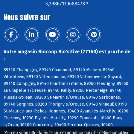
3,29867130688478 °
Nous suivre sur
Votre magasin Biocoop Bio'sitive (77160) est proche de
:
89340 Champigny, 89340 Chaumont, 89140 Michery, 89340
Villeblevin, 89140 Villemanoche, 89340 Villeneuve-la-Guyard,
89140 Compigny, 89140 Courlon s/Yonne, 89260 Fleurigny, 89260
La Chapelle s/Oreuse, 89140 Pailly, 89260 Perceneige, 89140
Plessis-St-Jean, 89260 St-Martin s/Oreuse, 89140 Serbonnes,
89140 Sergines, 89260 Thorigny s/Oreuse, 89140 Vinneuf, 89190
St-Maurice-aux-Riches-Hommes, 10400 Avant-lès-Marcilly, 10290
Charmoy, 10290 Fay-lès-Marcilly, 10290 Trancault, 10400 Bouy
s/Orvin, 10400 Courceroy, 10400 Ferreux-Quincey, 10400
Fontaine-Mâcon, 10400 Fontenay-de-Bossery, 10400 Gumery,
Afin de vous offrir la meilleure expérience possible, Biocoop utilise