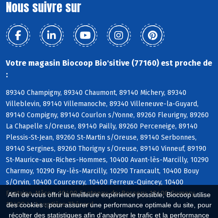
Nous suivre sur
Votre magasin Biocoop Bio'sitive (77160) est proche de
:
89340 Champigny, 89340 Chaumont, 89140 Michery, 89340
Villeblevin, 89140 Villemanoche, 89340 Villeneuve-la-Guyard,
89140 Compigny, 89140 Courlon s/Yonne, 89260 Fleurigny, 89260
La Chapelle s/Oreuse, 89140 Pailly, 89260 Perceneige, 89140
Plessis-St-Jean, 89260 St-Martin s/Oreuse, 89140 Serbonnes,
89140 Sergines, 89260 Thorigny s/Oreuse, 89140 Vinneuf, 89190
St-Maurice-aux-Riches-Hommes, 10400 Avant-lès-Marcilly, 10290
Charmoy, 10290 Fay-lès-Marcilly, 10290 Trancault, 10400 Bouy
s/Orvin, 10400 Courceroy, 10400 Ferreux-Quincey, 10400
Fontaine-Mâcon, 10400 Fontenay-de-Bossery, 10400 Gumery,
Afin de vous offrir la meilleure expérience possible, Biocoop utilise
10400 La Louptière-Thénard
des cookies : pour assurer une performance optimale du site, pour
récolter des statistiques afin d'analyser le trafic et la performance