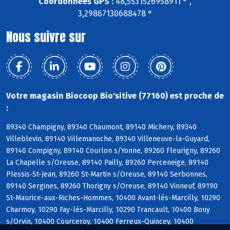
Coordonnées GPS :
48,5531526958911 ° ,
3,29867130688478 °
Nous suivre sur
Votre magasin Biocoop Bio'sitive (77160) est proche de
:
89340 Champigny, 89340 Chaumont, 89140 Michery, 89340
Villeblevin, 89140 Villemanoche, 89340 Villeneuve-la-Guyard,
89140 Compigny, 89140 Courlon s/Yonne, 89260 Fleurigny, 89260
La Chapelle s/Oreuse, 89140 Pailly, 89260 Perceneige, 89140
Plessis-St-Jean, 89260 St-Martin s/Oreuse, 89140 Serbonnes,
89140 Sergines, 89260 Thorigny s/Oreuse, 89140 Vinneuf, 89190
St-Maurice-aux-Riches-Hommes, 10400 Avant-lès-Marcilly, 10290
Charmoy, 10290 Fay-lès-Marcilly, 10290 Trancault, 10400 Bouy
s/Orvin, 10400 Courceroy, 10400 Ferreux-Quincey, 10400