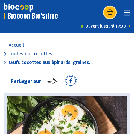
Biocoop Bio'sitive
(s’ouvre dans u
Ouvert jusqu'à 19:00
Accueil
Toutes nos recettes
Œufs cocottes aux épinards, graines...
Partager sur