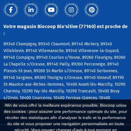
Votre magasin Biocoop Bio'sitive (77160) est proche de
:
89340 Champigny, 89340 Chaumont, 89140 Michery, 89340
Villeblevin, 89140 Villemanoche, 89340 Villeneuve-la-Guyard,
89140 Compigny, 89140 Courlon s/Yonne, 89260 Fleurigny, 89260
La Chapelle s/Oreuse, 89140 Pailly, 89260 Perceneige, 89140
Plessis-St-Jean, 89260 St-Martin s/Oreuse, 89140 Serbonnes,
89140 Sergines, 89260 Thorigny s/Oreuse, 89140 Vinneuf, 89190
St-Maurice-aux-Riches-Hommes, 10400 Avant-lès-Marcilly, 10290
Charmoy, 10290 Fay-lès-Marcilly, 10290 Trancault, 10400 Bouy
s/Orvin, 10400 Courceroy, 10400 Ferreux-Quincey, 10400
Fontaine-Mâcon, 10400 Fontenay-de-Bossery, 10400 Gumery,
Afin de vous offrir la meilleure expérience possible, Biocoop utilise
10400 La Louptière-Thénard
des cookies : pour assurer une performance optimale du site, pour
récolter des statistiques afin d'analyser le trafic et la performance
du site et vous proposer une navigation personnalisée en toute
sécurité. Vous pouvez changer d'avis à tout moment en
Biocoop.fr
Le réseau Biocoop