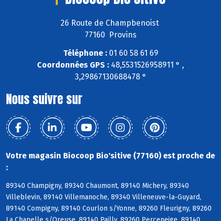
26 Route de Champbenoist
77160 Provins
Téléphone :
01 60 58 61 69
Coordonnées GPS :
48,5531526958911 ° ,
3,29867130688478 °
Nous suivre sur
Votre magasin Biocoop Bio'sitive (77160) est proche de
:
89340 Champigny, 89340 Chaumont, 89140 Michery, 89340
Villeblevin, 89140 Villemanoche, 89340 Villeneuve-la-Guyard,
89140 Compigny, 89140 Courlon s/Yonne, 89260 Fleurigny, 89260
La Chapelle s/Oreuse, 89140 Pailly, 89260 Perceneige, 89140