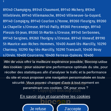
:
89340 Champigny, 89340 Chaumont, 89140 Michery, 89340
Villeblevin, 89140 Villemanoche, 89340 Villeneuve-la-Guyard,
89140 Compigny, 89140 Courlon s/Yonne, 89260 Fleurigny, 89260
La Chapelle s/Oreuse, 89140 Pailly, 89260 Perceneige, 89140
Plessis-St-Jean, 89260 St-Martin s/Oreuse, 89140 Serbonnes,
89140 Sergines, 89260 Thorigny s/Oreuse, 89140 Vinneuf, 89190
St-Maurice-aux-Riches-Hommes, 10400 Avant-lès-Marcilly, 10290
Charmoy, 10290 Fay-lès-Marcilly, 10290 Trancault, 10400 Bouy
s/Orvin, 10400 Courceroy, 10400 Ferreux-Quincey, 10400
Fontaine-Mâcon, 10400 Fontenay-de-Bossery, 10400 Gumery,
Afin de vous offrir la meilleure expérience possible, Biocoop utilise
10400 La Louptière-Thénard
des cookies : pour assurer une performance optimale du site, pour
récolter des statistiques afin d'analyser le trafic et la performance
du site et vous proposer une navigation personnalisée en toute
sécurité. Vous pouvez changer d'avis à tout moment en
Biocoop.fr
Le réseau Biocoop
paramétrant vos cookies. OK pour vous ?
Copyright Biocoop 2026
En savoir plus et paramétrer les cookies
Je refuse
J'accepte