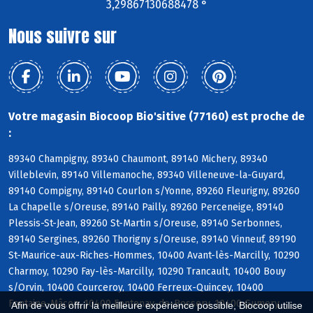
3,29867130688478 °
Nous suivre sur
Votre magasin Biocoop Bio'sitive (77160) est proche de
:
89340 Champigny, 89340 Chaumont, 89140 Michery, 89340
Villeblevin, 89140 Villemanoche, 89340 Villeneuve-la-Guyard,
89140 Compigny, 89140 Courlon s/Yonne, 89260 Fleurigny, 89260
La Chapelle s/Oreuse, 89140 Pailly, 89260 Perceneige, 89140
Plessis-St-Jean, 89260 St-Martin s/Oreuse, 89140 Serbonnes,
89140 Sergines, 89260 Thorigny s/Oreuse, 89140 Vinneuf, 89190
St-Maurice-aux-Riches-Hommes, 10400 Avant-lès-Marcilly, 10290
Charmoy, 10290 Fay-lès-Marcilly, 10290 Trancault, 10400 Bouy
s/Orvin, 10400 Courceroy, 10400 Ferreux-Quincey, 10400
Fontaine-Mâcon, 10400 Fontenay-de-Bossery, 10400 Gumery,
Afin de vous offrir la meilleure expérience possible, Biocoop utilise