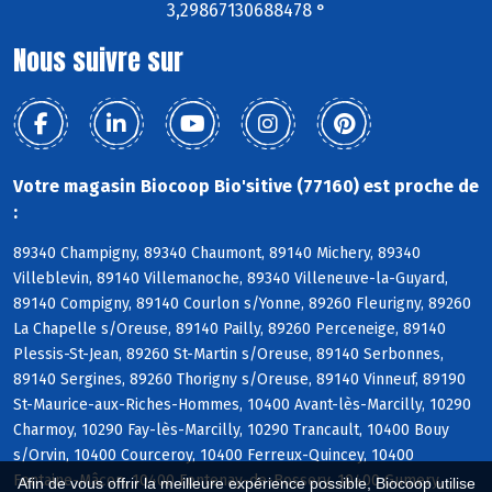
3,29867130688478 °
Nous suivre sur
Votre magasin Biocoop Bio'sitive (77160) est proche de
:
89340 Champigny, 89340 Chaumont, 89140 Michery, 89340
Villeblevin, 89140 Villemanoche, 89340 Villeneuve-la-Guyard,
89140 Compigny, 89140 Courlon s/Yonne, 89260 Fleurigny, 89260
La Chapelle s/Oreuse, 89140 Pailly, 89260 Perceneige, 89140
Plessis-St-Jean, 89260 St-Martin s/Oreuse, 89140 Serbonnes,
89140 Sergines, 89260 Thorigny s/Oreuse, 89140 Vinneuf, 89190
St-Maurice-aux-Riches-Hommes, 10400 Avant-lès-Marcilly, 10290
Charmoy, 10290 Fay-lès-Marcilly, 10290 Trancault, 10400 Bouy
s/Orvin, 10400 Courceroy, 10400 Ferreux-Quincey, 10400
Fontaine-Mâcon, 10400 Fontenay-de-Bossery, 10400 Gumery,
Afin de vous offrir la meilleure expérience possible, Biocoop utilise