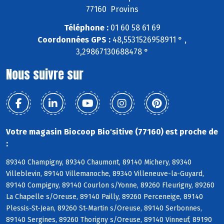
77160 Provins
Téléphone :
01 60 58 61 69
Coordonnées GPS :
48,5531526958911 ° ,
3,29867130688478 °
Nous suivre sur
Votre magasin Biocoop Bio'sitive (77160) est proche de
:
89340 Champigny, 89340 Chaumont, 89140 Michery, 89340
Villeblevin, 89140 Villemanoche, 89340 Villeneuve-la-Guyard,
89140 Compigny, 89140 Courlon s/Yonne, 89260 Fleurigny, 89260
La Chapelle s/Oreuse, 89140 Pailly, 89260 Perceneige, 89140
Plessis-St-Jean, 89260 St-Martin s/Oreuse, 89140 Serbonnes,
89140 Sergines, 89260 Thorigny s/Oreuse, 89140 Vinneuf, 89190