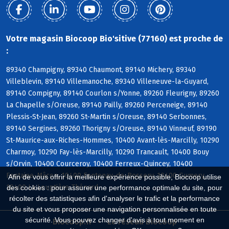
Votre magasin Biocoop Bio'sitive (77160) est proche de
:
89340 Champigny, 89340 Chaumont, 89140 Michery, 89340
Villeblevin, 89140 Villemanoche, 89340 Villeneuve-la-Guyard,
89140 Compigny, 89140 Courlon s/Yonne, 89260 Fleurigny, 89260
La Chapelle s/Oreuse, 89140 Pailly, 89260 Perceneige, 89140
Plessis-St-Jean, 89260 St-Martin s/Oreuse, 89140 Serbonnes,
89140 Sergines, 89260 Thorigny s/Oreuse, 89140 Vinneuf, 89190
St-Maurice-aux-Riches-Hommes, 10400 Avant-lès-Marcilly, 10290
Charmoy, 10290 Fay-lès-Marcilly, 10290 Trancault, 10400 Bouy
s/Orvin, 10400 Courceroy, 10400 Ferreux-Quincey, 10400
Fontaine-Mâcon, 10400 Fontenay-de-Bossery, 10400 Gumery,
Afin de vous offrir la meilleure expérience possible, Biocoop utilise
10400 La Louptière-Thénard
des cookies : pour assurer une performance optimale du site, pour
récolter des statistiques afin d'analyser le trafic et la performance
du site et vous proposer une navigation personnalisée en toute
sécurité. Vous pouvez changer d'avis à tout moment en
Biocoop.fr
Le réseau Biocoop