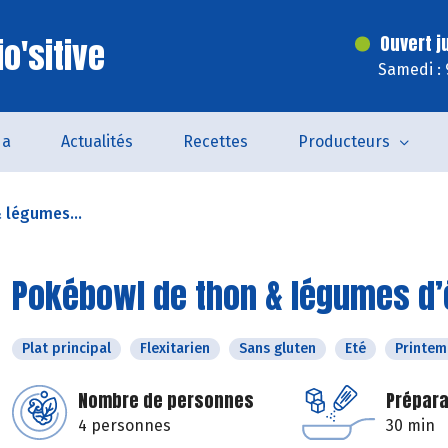
o'sitive
Ouvert j
Samedi : 
da
Actualités
Recettes
Producteurs
 légumes...
Pokébowl de thon & légumes d’é
Plat principal
Flexitarien
Sans gluten
Eté
Printem
Nombre de personnes
Prépara
4 personnes
30 min