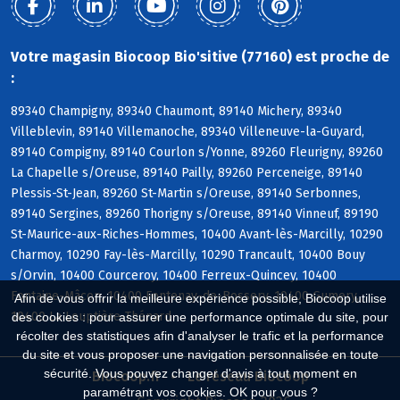
Votre magasin Biocoop Bio'sitive (77160) est proche de
:
89340 Champigny, 89340 Chaumont, 89140 Michery, 89340
Villeblevin, 89140 Villemanoche, 89340 Villeneuve-la-Guyard,
89140 Compigny, 89140 Courlon s/Yonne, 89260 Fleurigny, 89260
La Chapelle s/Oreuse, 89140 Pailly, 89260 Perceneige, 89140
Plessis-St-Jean, 89260 St-Martin s/Oreuse, 89140 Serbonnes,
89140 Sergines, 89260 Thorigny s/Oreuse, 89140 Vinneuf, 89190
St-Maurice-aux-Riches-Hommes, 10400 Avant-lès-Marcilly, 10290
Charmoy, 10290 Fay-lès-Marcilly, 10290 Trancault, 10400 Bouy
s/Orvin, 10400 Courceroy, 10400 Ferreux-Quincey, 10400
Fontaine-Mâcon, 10400 Fontenay-de-Bossery, 10400 Gumery,
Afin de vous offrir la meilleure expérience possible, Biocoop utilise
10400 La Louptière-Thénard
des cookies : pour assurer une performance optimale du site, pour
récolter des statistiques afin d'analyser le trafic et la performance
du site et vous proposer une navigation personnalisée en toute
sécurité. Vous pouvez changer d'avis à tout moment en
Biocoop.fr
Le réseau Biocoop
paramétrant vos cookies. OK pour vous ?