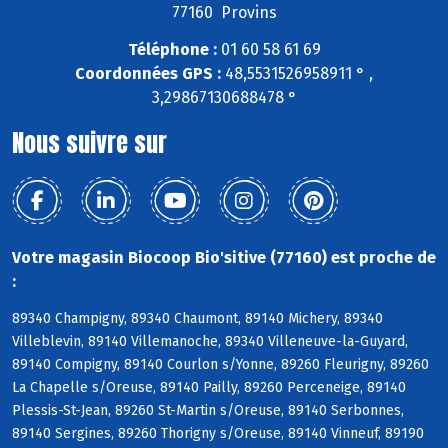
77160 Provins
Téléphone :
01 60 58 61 69
Coordonnées GPS :
48,5531526958911 ° ,
3,29867130688478 °
Nous suivre sur
Votre magasin Biocoop Bio'sitive (77160) est proche de
:
89340 Champigny, 89340 Chaumont, 89140 Michery, 89340
Villeblevin, 89140 Villemanoche, 89340 Villeneuve-la-Guyard,
89140 Compigny, 89140 Courlon s/Yonne, 89260 Fleurigny, 89260
La Chapelle s/Oreuse, 89140 Pailly, 89260 Perceneige, 89140
Plessis-St-Jean, 89260 St-Martin s/Oreuse, 89140 Serbonnes,
89140 Sergines, 89260 Thorigny s/Oreuse, 89140 Vinneuf, 89190