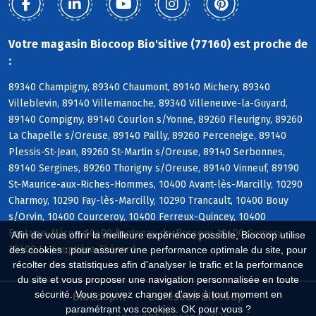
Votre magasin Biocoop Bio'sitive (77160) est proche de
:
89340 Champigny, 89340 Chaumont, 89140 Michery, 89340
Villeblevin, 89140 Villemanoche, 89340 Villeneuve-la-Guyard,
89140 Compigny, 89140 Courlon s/Yonne, 89260 Fleurigny, 89260
La Chapelle s/Oreuse, 89140 Pailly, 89260 Perceneige, 89140
Plessis-St-Jean, 89260 St-Martin s/Oreuse, 89140 Serbonnes,
89140 Sergines, 89260 Thorigny s/Oreuse, 89140 Vinneuf, 89190
St-Maurice-aux-Riches-Hommes, 10400 Avant-lès-Marcilly, 10290
Charmoy, 10290 Fay-lès-Marcilly, 10290 Trancault, 10400 Bouy
s/Orvin, 10400 Courceroy, 10400 Ferreux-Quincey, 10400
Fontaine-Mâcon, 10400 Fontenay-de-Bossery, 10400 Gumery,
Afin de vous offrir la meilleure expérience possible, Biocoop utilise
10400 La Louptière-Thénard
des cookies : pour assurer une performance optimale du site, pour
récolter des statistiques afin d'analyser le trafic et la performance
du site et vous proposer une navigation personnalisée en toute
sécurité. Vous pouvez changer d'avis à tout moment en
Biocoop.fr
Le réseau Biocoop
paramétrant vos cookies. OK pour vous ?