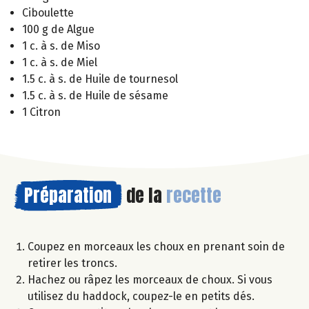
Ciboulette
100 g de Algue
1 c. à s. de Miso
1 c. à s. de Miel
1.5 c. à s. de Huile de tournesol
1.5 c. à s. de Huile de sésame
1 Citron
Préparation
de la
recette
Coupez en morceaux les choux en prenant soin de
retirer les troncs.
Hachez ou râpez les morceaux de choux. Si vous
utilisez du haddock, coupez-le en petits dés.