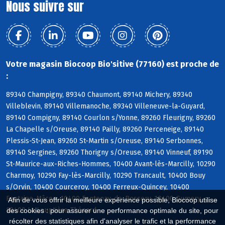
Nous suivre sur
Votre magasin Biocoop Bio'sitive (77160) est proche de
:
89340 Champigny, 89340 Chaumont, 89140 Michery, 89340
Villeblevin, 89140 Villemanoche, 89340 Villeneuve-la-Guyard,
89140 Compigny, 89140 Courlon s/Yonne, 89260 Fleurigny, 89260
La Chapelle s/Oreuse, 89140 Pailly, 89260 Perceneige, 89140
Plessis-St-Jean, 89260 St-Martin s/Oreuse, 89140 Serbonnes,
89140 Sergines, 89260 Thorigny s/Oreuse, 89140 Vinneuf, 89190
St-Maurice-aux-Riches-Hommes, 10400 Avant-lès-Marcilly, 10290
Charmoy, 10290 Fay-lès-Marcilly, 10290 Trancault, 10400 Bouy
s/Orvin, 10400 Courceroy, 10400 Ferreux-Quincey, 10400
Fontaine-Mâcon, 10400 Fontenay-de-Bossery, 10400 Gumery,
Afin de vous offrir la meilleure expérience possible, Biocoop utilise
10400 La Louptière-Thénard
des cookies : pour assurer une performance optimale du site, pour
récolter des statistiques afin d'analyser le trafic et la performance