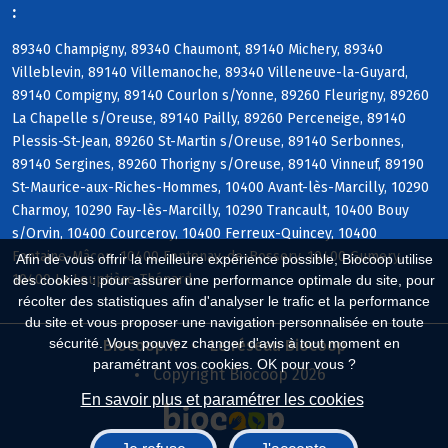
:
89340 Champigny, 89340 Chaumont, 89140 Michery, 89340
Villeblevin, 89140 Villemanoche, 89340 Villeneuve-la-Guyard,
89140 Compigny, 89140 Courlon s/Yonne, 89260 Fleurigny, 89260
La Chapelle s/Oreuse, 89140 Pailly, 89260 Perceneige, 89140
Plessis-St-Jean, 89260 St-Martin s/Oreuse, 89140 Serbonnes,
89140 Sergines, 89260 Thorigny s/Oreuse, 89140 Vinneuf, 89190
St-Maurice-aux-Riches-Hommes, 10400 Avant-lès-Marcilly, 10290
Charmoy, 10290 Fay-lès-Marcilly, 10290 Trancault, 10400 Bouy
s/Orvin, 10400 Courceroy, 10400 Ferreux-Quincey, 10400
Fontaine-Mâcon, 10400 Fontenay-de-Bossery, 10400 Gumery,
Afin de vous offrir la meilleure expérience possible, Biocoop utilise
10400 La Louptière-Thénard
des cookies : pour assurer une performance optimale du site, pour
récolter des statistiques afin d'analyser le trafic et la performance
du site et vous proposer une navigation personnalisée en toute
sécurité. Vous pouvez changer d'avis à tout moment en
Biocoop.fr
Le réseau Biocoop
paramétrant vos cookies. OK pour vous ?
Copyright Biocoop 2026
En savoir plus et paramétrer les cookies