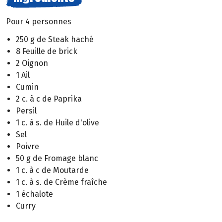
Pour 4 personnes
250 g de Steak haché
8 Feuille de brick
2 Oignon
1 Ail
Cumin
2 c. à c de Paprika
Persil
1 c. à s. de Huile d'olive
Sel
Poivre
50 g de Fromage blanc
1 c. à c de Moutarde
1 c. à s. de Crème fraîche
1 échalote
Curry