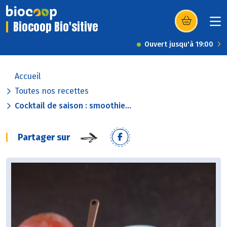
Biocoop Bio'sitive
(s’ouvre dans u
Ouvert jusqu'à 19:00
Accueil
Toutes nos recettes
Cocktail de saison : smoothie...
Partager sur