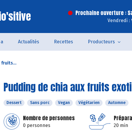
o'sitive
Prochaine ouverture : 
Vendredi :
da
Actualités
Recettes
Producteurs
ruits...
Pudding de chia aux fruits exot
Dessert
Sans porc
Vegan
Végétarien
Automne
Nombre de personnes
Prépara
0 personnes
20 min