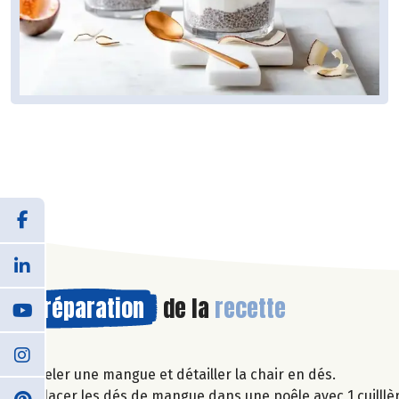
Préparation
de la
recette
Peler une mangue et détailler la chair en dés.
Placer les dés de mangue dans une poêle avec 1 cuilllèr