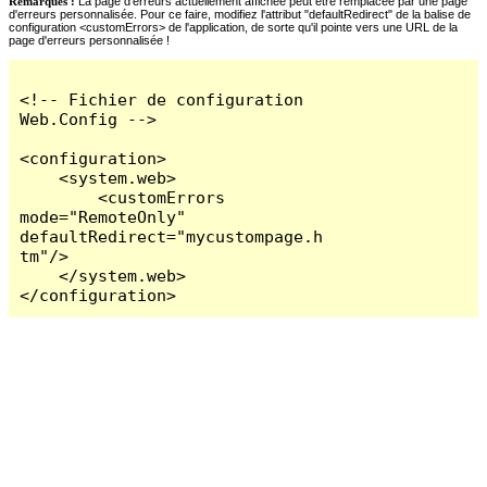
Remarques :
La page d'erreurs actuellement affichée peut être remplacée par une page
d'erreurs personnalisée. Pour ce faire, modifiez l'attribut "defaultRedirect" de la balise de
configuration <customErrors> de l'application, de sorte qu'il pointe vers une URL de la
page d'erreurs personnalisée !
<!-- Fichier de configuration 
Web.Config -->

<configuration>

    <system.web>

        <customErrors 
mode="RemoteOnly" 
defaultRedirect="mycustompage.h
tm"/>

    </system.web>

</configuration>