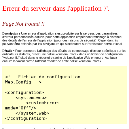
Erreur du serveur dans l'application '/'.
Page Not Found !!
Description :
Une erreur d'application s'est produite sur le serveur. Les paramètres
d'erreur personnalisés actuels pour cette application empêchent l'affichage à distance
des détails de l'erreur de l'application (pour des raisons de sécurité). Cependant, ils
peuvent être affichés par les navigateurs qui s'exécutent sur l'ordinateur serveur local.
Détails =
Pour permettre l'affichage des détails de ce message d'erreur spécifique sur les
ordinateurs distants, créez une balise <customErrors> dans un fichier de configuration
"web.config" situé dans le répertoire racine de l'application Web en cours. Attribuez
ensuite la valeur "off" à l'attribut "mode" de cette balise <customErrors>.
<!-- Fichier de configuration 
Web.Config -->

<configuration>

    <system.web>

        <customErrors 
mode="Off"/>

    </system.web>

</configuration>