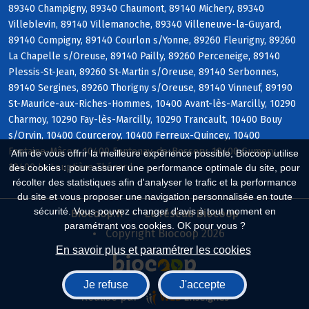
89340 Champigny, 89340 Chaumont, 89140 Michery, 89340
Villeblevin, 89140 Villemanoche, 89340 Villeneuve-la-Guyard,
89140 Compigny, 89140 Courlon s/Yonne, 89260 Fleurigny, 89260
La Chapelle s/Oreuse, 89140 Pailly, 89260 Perceneige, 89140
Plessis-St-Jean, 89260 St-Martin s/Oreuse, 89140 Serbonnes,
89140 Sergines, 89260 Thorigny s/Oreuse, 89140 Vinneuf, 89190
St-Maurice-aux-Riches-Hommes, 10400 Avant-lès-Marcilly, 10290
Charmoy, 10290 Fay-lès-Marcilly, 10290 Trancault, 10400 Bouy
s/Orvin, 10400 Courceroy, 10400 Ferreux-Quincey, 10400
Fontaine-Mâcon, 10400 Fontenay-de-Bossery, 10400 Gumery,
Afin de vous offrir la meilleure expérience possible, Biocoop utilise
10400 La Louptière-Thénard
des cookies : pour assurer une performance optimale du site, pour
récolter des statistiques afin d'analyser le trafic et la performance
du site et vous proposer une navigation personnalisée en toute
sécurité. Vous pouvez changer d'avis à tout moment en
Biocoop.fr
Le réseau Biocoop
paramétrant vos cookies. OK pour vous ?
Copyright Biocoop 2026
En savoir plus et paramétrer les cookies
Je refuse
J'accepte
Réalisé par