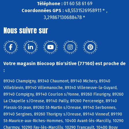
Téléphone :
01 60 58 61 69
Coordonnées GPS :
48,5531526958911 ° ,
3,29867130688478 °
Nous suivre sur
Votre magasin Biocoop Bio'sitive (77160) est proche de
:
89340 Champigny, 89340 Chaumont, 89140 Michery, 89340
Villeblevin, 89140 Villemanoche, 89340 Villeneuve-la-Guyard,
89140 Compigny, 89140 Courlon s/Yonne, 89260 Fleurigny, 89260
La Chapelle s/Oreuse, 89140 Pailly, 89260 Perceneige, 89140
Plessis-St-Jean, 89260 St-Martin s/Oreuse, 89140 Serbonnes,
89140 Sergines, 89260 Thorigny s/Oreuse, 89140 Vinneuf, 89190
St-Maurice-aux-Riches-Hommes, 10400 Avant-lès-Marcilly, 10290
Charmoy, 10290 Fay-lès-Marcilly, 10290 Trancault, 10400 Bouy