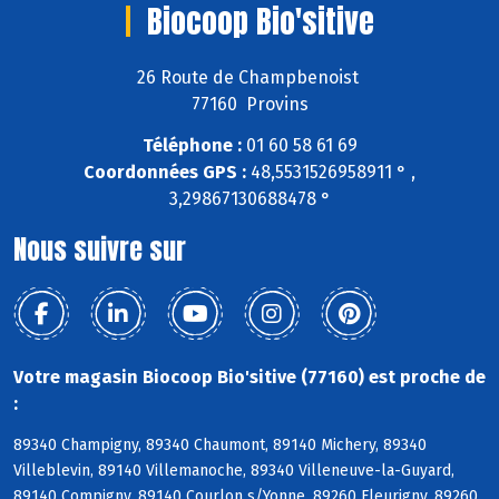
Biocoop Bio'sitive
26 Route de Champbenoist
77160 Provins
Téléphone :
01 60 58 61 69
Coordonnées GPS :
48,5531526958911 ° ,
3,29867130688478 °
Nous suivre sur
Votre magasin Biocoop Bio'sitive (77160) est proche de
:
89340 Champigny, 89340 Chaumont, 89140 Michery, 89340
Villeblevin, 89140 Villemanoche, 89340 Villeneuve-la-Guyard,
89140 Compigny, 89140 Courlon s/Yonne, 89260 Fleurigny, 89260