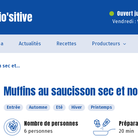
o'sitive
Ouvert j
Vendredi :
da
Actualités
Recettes
Producteurs
 sec et...
Muffins au saucisson sec et no
Entrée
Automne
Eté
Hiver
Printemps
Nombre de personnes
Prépara
6 personnes
20 min