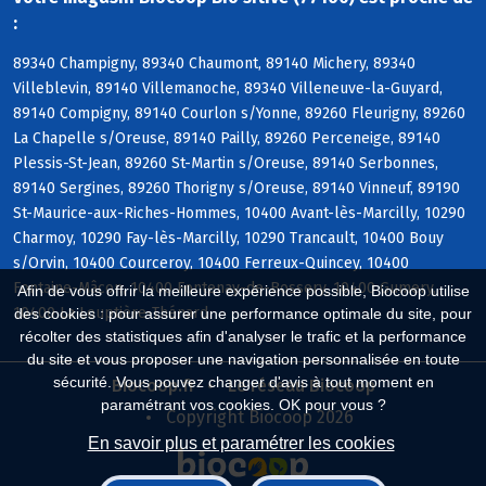
:
89340 Champigny, 89340 Chaumont, 89140 Michery, 89340
Villeblevin, 89140 Villemanoche, 89340 Villeneuve-la-Guyard,
89140 Compigny, 89140 Courlon s/Yonne, 89260 Fleurigny, 89260
La Chapelle s/Oreuse, 89140 Pailly, 89260 Perceneige, 89140
Plessis-St-Jean, 89260 St-Martin s/Oreuse, 89140 Serbonnes,
89140 Sergines, 89260 Thorigny s/Oreuse, 89140 Vinneuf, 89190
St-Maurice-aux-Riches-Hommes, 10400 Avant-lès-Marcilly, 10290
Charmoy, 10290 Fay-lès-Marcilly, 10290 Trancault, 10400 Bouy
s/Orvin, 10400 Courceroy, 10400 Ferreux-Quincey, 10400
Fontaine-Mâcon, 10400 Fontenay-de-Bossery, 10400 Gumery,
Afin de vous offrir la meilleure expérience possible, Biocoop utilise
10400 La Louptière-Thénard
des cookies : pour assurer une performance optimale du site, pour
récolter des statistiques afin d'analyser le trafic et la performance
du site et vous proposer une navigation personnalisée en toute
sécurité. Vous pouvez changer d'avis à tout moment en
Biocoop.fr
Le réseau Biocoop
paramétrant vos cookies. OK pour vous ?
Copyright Biocoop 2026
En savoir plus et paramétrer les cookies