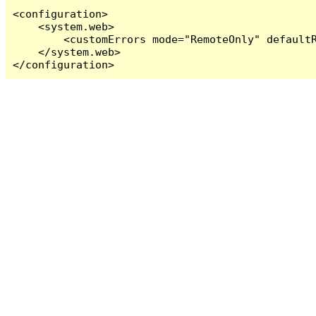
<configuration>

    <system.web>

        <customErrors mode="RemoteOnly" defaultR
    </system.web>

</configuration>