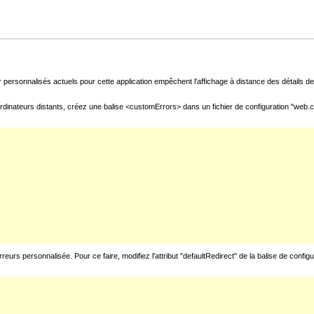
 personnalisés actuels pour cette application empêchent l'affichage à distance des détails de 
rdinateurs distants, créez une balise <customErrors> dans un fichier de configuration "web.con
urs personnalisée. Pour ce faire, modifiez l'attribut "defaultRedirect" de la balise de config