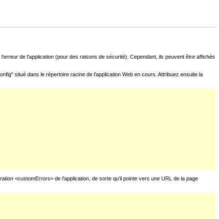
l'erreur de l'application (pour des raisons de sécurité). Cependant, ils peuvent être affichés
fig" situé dans le répertoire racine de l'application Web en cours. Attribuez ensuite la
uration <customErrors> de l'application, de sorte qu'il pointe vers une URL de la page