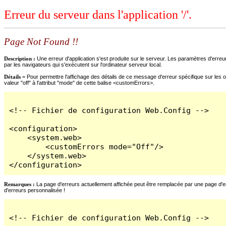
Erreur du serveur dans l'application '/'.
Page Not Found !!
Description :
Une erreur d'application s'est produite sur le serveur. Les paramètres d'erreur
par les navigateurs qui s'exécutent sur l'ordinateur serveur local.
Détails =
Pour permettre l'affichage des détails de ce message d'erreur spécifique sur les o
valeur "off" à l'attribut "mode" de cette balise <customErrors>.
<!-- Fichier de configuration Web.Config -->

<configuration>

    <system.web>

        <customErrors mode="Off"/>

    </system.web>

</configuration>
Remarques :
La page d'erreurs actuellement affichée peut être remplacée par une page d'erre
d'erreurs personnalisée !
<!-- Fichier de configuration Web.Config -->
