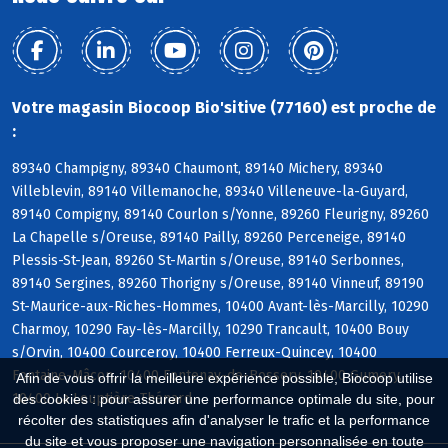
Votre magasin Biocoop Bio'sitive (77160) est proche de
:
89340 Champigny, 89340 Chaumont, 89140 Michery, 89340
Villeblevin, 89140 Villemanoche, 89340 Villeneuve-la-Guyard,
89140 Compigny, 89140 Courlon s/Yonne, 89260 Fleurigny, 89260
La Chapelle s/Oreuse, 89140 Pailly, 89260 Perceneige, 89140
Plessis-St-Jean, 89260 St-Martin s/Oreuse, 89140 Serbonnes,
89140 Sergines, 89260 Thorigny s/Oreuse, 89140 Vinneuf, 89190
St-Maurice-aux-Riches-Hommes, 10400 Avant-lès-Marcilly, 10290
Charmoy, 10290 Fay-lès-Marcilly, 10290 Trancault, 10400 Bouy
s/Orvin, 10400 Courceroy, 10400 Ferreux-Quincey, 10400
Fontaine-Mâcon, 10400 Fontenay-de-Bossery, 10400 Gumery,
Afin de vous offrir la meilleure expérience possible, Biocoop utilise
10400 La Louptière-Thénard
des cookies : pour assurer une performance optimale du site, pour
récolter des statistiques afin d'analyser le trafic et la performance
du site et vous proposer une navigation personnalisée en toute