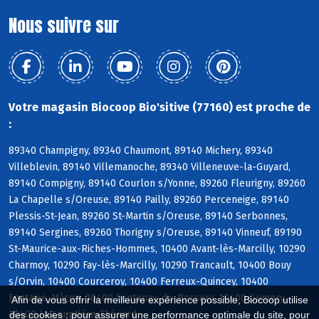
Nous suivre sur
Votre magasin Biocoop Bio'sitive (77160) est proche de
:
89340 Champigny, 89340 Chaumont, 89140 Michery, 89340
Villeblevin, 89140 Villemanoche, 89340 Villeneuve-la-Guyard,
89140 Compigny, 89140 Courlon s/Yonne, 89260 Fleurigny, 89260
La Chapelle s/Oreuse, 89140 Pailly, 89260 Perceneige, 89140
Plessis-St-Jean, 89260 St-Martin s/Oreuse, 89140 Serbonnes,
89140 Sergines, 89260 Thorigny s/Oreuse, 89140 Vinneuf, 89190
St-Maurice-aux-Riches-Hommes, 10400 Avant-lès-Marcilly, 10290
Charmoy, 10290 Fay-lès-Marcilly, 10290 Trancault, 10400 Bouy
s/Orvin, 10400 Courceroy, 10400 Ferreux-Quincey, 10400
Fontaine-Mâcon, 10400 Fontenay-de-Bossery, 10400 Gumery,
Afin de vous offrir la meilleure expérience possible, Biocoop utilise
10400 La Louptière-Thénard
des cookies : pour assurer une performance optimale du site, pour