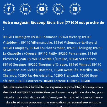
Votre magasin Biocoop Bio'sitive (77160) est proche de
:
89340 Champigny, 89340 Chaumont, 89140 Michery, 89340
Villeblevin, 89140 Villemanoche, 89340 Villeneuve-la-Guyard,
89140 Compigny, 89140 Courlon s/Yonne, 89260 Fleurigny, 89260
La Chapelle s/Oreuse, 89140 Pailly, 89260 Perceneige, 89140
Plessis-St-Jean, 89260 St-Martin s/Oreuse, 89140 Serbonnes,
89140 Sergines, 89260 Thorigny s/Oreuse, 89140 Vinneuf, 89190
St-Maurice-aux-Riches-Hommes, 10400 Avant-lès-Marcilly, 10290
Charmoy, 10290 Fay-lès-Marcilly, 10290 Trancault, 10400 Bouy
s/Orvin, 10400 Courceroy, 10400 Ferreux-Quincey, 10400
Fontaine-Mâcon, 10400 Fontenay-de-Bossery, 10400 Gumery,
Afin de vous offrir la meilleure expérience possible, Biocoop utilise
10400 La Louptière-Thénard
des cookies : pour assurer une performance optimale du site, pour
récolter des statistiques afin d'analyser le trafic et la performance
du site et vous proposer une navigation personnalisée en toute