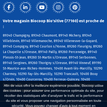
Votre magasin Biocoop Bio'sitive (77160) est proche de
:
89340 Champigny, 89340 Chaumont, 89140 Michery, 89340
Villeblevin, 89140 Villemanoche, 89340 Villeneuve-la-Guyard,
89140 Compigny, 89140 Courlon s/Yonne, 89260 Fleurigny, 89260
La Chapelle s/Oreuse, 89140 Pailly, 89260 Perceneige, 89140
Plessis-St-Jean, 89260 St-Martin s/Oreuse, 89140 Serbonnes,
89140 Sergines, 89260 Thorigny s/Oreuse, 89140 Vinneuf, 89190
St-Maurice-aux-Riches-Hommes, 10400 Avant-lès-Marcilly, 10290
Charmoy, 10290 Fay-lès-Marcilly, 10290 Trancault, 10400 Bouy
s/Orvin, 10400 Courceroy, 10400 Ferreux-Quincey, 10400
Fontaine-Mâcon, 10400 Fontenay-de-Bossery, 10400 Gumery,
Afin de vous offrir la meilleure expérience possible, Biocoop utilise
10400 La Louptière-Thénard
des cookies : pour assurer une performance optimale du site, pour
récolter des statistiques afin d'analyser le trafic et la performance
du site et vous proposer une navigation personnalisée en toute
sécurité. Vous pouvez changer d'avis à tout moment en
Biocoop.fr
Le réseau Biocoop